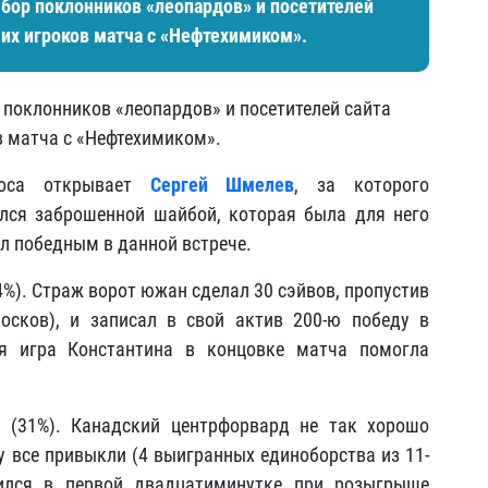
ыбор поклонников «леопардов» и посетителей
ших игроков матча с «Нефтехимиком».
поклонников «леопардов» и посетителей сайта
в матча с «Нефтехимиком».
роса открывает
Сергей Шмелев
, за которого
лся заброшенной шайбой, которая была для него
тал победным в данной встрече.
%). Страж ворот южан сделал 30 сэйвов, пропустив
осков), и записал в свой актив 200-ю победу в
я игра Константина в концовке матча помогла
.
(31%). Канадский центрфорвард не так хорошо
у все привыкли (4 выигранных единоборства из 11-
ился в первой двадцатиминутке при розыгрыше