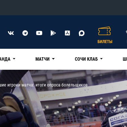
Конференция «Восток»
Дивизион Харламова
БИЛЕТЫ
Автомобилист
сляции
Ак Барс
АНДА
МАТЧИ
СОЧИ КЛАБ
Ш
Металлург Мг
Нефтехимик
 трансляции
шие игроки матча: итоги опроса болельщиков
Трактор
магазин
Дивизион Чернышева
Авангард
ние КХЛ
Адмирал