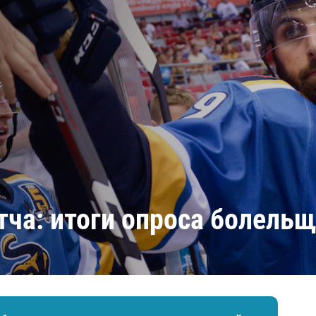
Амур
Барыс
Салават Юлаев
Сибирь
тча: итоги опроса болель