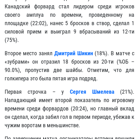
Канадский форвард стал лидером среди игроков
своего амплуа по времени, проведенному на
площадке (22:02), нанес 5 бросков в створ, сделал 1
силовой прием и выиграл 9 вбрасываний из 12-ти
(75%).
Второе место занял
Дмитрий Шикин
(18%). В матче с
«зубрами» он отразил 18 бросков из 20-ти (%ОБ –
90.0%), пропустив две шайбы. Отметим, что для
голкипера это была пятая игра подряд.
Первая строчка – у
Сергея Шмелева
(21%).
Нападающий имеет второй показатель по игровому
времени среди форвардов (20:24), но главный вклад
он сделал, когда забил гол в первом периоде, убежав к
чужим воротам в меньшинстве.
По завершении матча организаторы встречи вручили