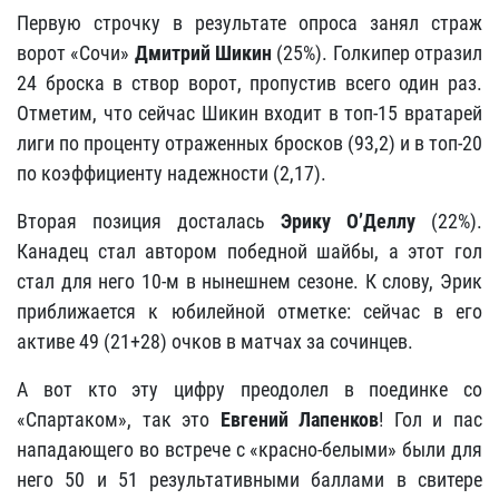
Первую строчку в результате опроса занял страж
ворот «Сочи»
Дмитрий Шикин
(25%). Голкипер отразил
24 броска в створ ворот, пропустив всего один раз.
Отметим, что сейчас Шикин входит в топ-15 вратарей
лиги по проценту отраженных бросков (93,2) и в топ-20
по коэффициенту надежности (2,17).
Вторая позиция досталась
Эрику О’Деллу
(22%).
Канадец стал автором победной шайбы, а этот гол
стал для него 10-м в нынешнем сезоне. К слову, Эрик
приближается к юбилейной отметке: сейчас в его
активе 49 (21+28) очков в матчах за сочинцев.
А вот кто эту цифру преодолел в поединке со
«Спартаком», так это
Евгений Лапенков
! Гол и пас
нападающего во встрече с «красно-белыми» были для
него 50 и 51 результативными баллами в свитере