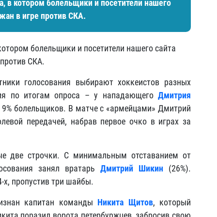
а, в котором болельщики и посетители нашего
жан в игре против СКА.
котором болельщики и посетители нашего сайта
 против СКА.
стники голосования выбирают хоккеистов разных
ция по итогам опроса – у нападающего
Дмитрия
ли 9% болельщиков. В матче с «армейцами» Дмитрий
левой передачей, набрав первое очко в играх за
ые две строчки. С минимальным отставанием от
лосования занял вратарь
Дмитрий Шикин
(26%).
4-х, пропустив три шайбы.
ризнан капитан команды
Никита Щитов
, который
икита поразил ворота петербуржцев, забросив свою