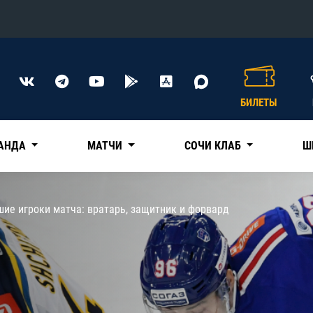
Конференция «Восток»
Дивизион Харламова
БИЛЕТЫ
Автомобилист
сляции
Ак Барс
АНДА
МАТЧИ
СОЧИ КЛАБ
Ш
Металлург Мг
Нефтехимик
 трансляции
ие игроки матча: вратарь, защитник и форвард
Трактор
магазин
Дивизион Чернышева
Авангард
ние КХЛ
Адмирал