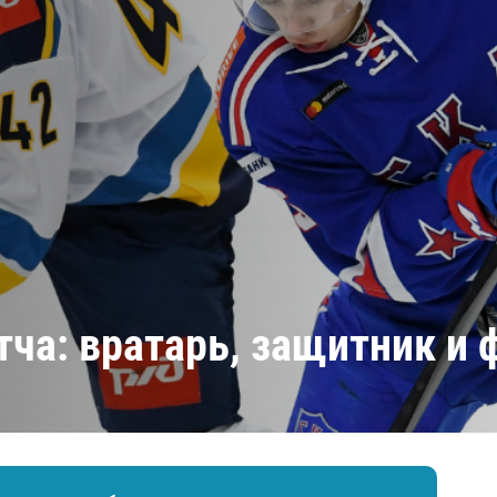
Амур
Барыс
Салават Юлаев
Сибирь
тча: вратарь, защитник и 