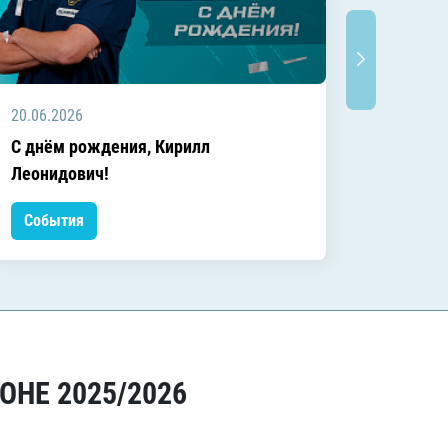
20.06.2026
20.06.2
C днём рождения, Кирилл
C днём
Леонидович!
События
Событ
ОНЕ 2025/2026