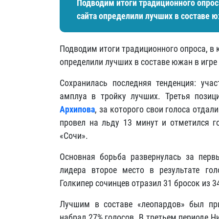
Подводим итоги традиционного опрос
сайта определили лучших в составе ю
Подводим итоги традиционного опроса, в 
определили лучших в составе южан в игре
Сохранилась последняя тенденция: уча
амплуа в тройку лучших. Третья пози
Архипова
, за которого свои голоса отда
провел на льду 13 минут и отметился го
«Сочи».
Основная борьба развернулась за перв
лидера второе место в результате го
Голкипер сочинцев отразил 31 бросок из 3
Лучшим в составе «леопардов» был п
набрал 27% голосов. В третьем периоде Н