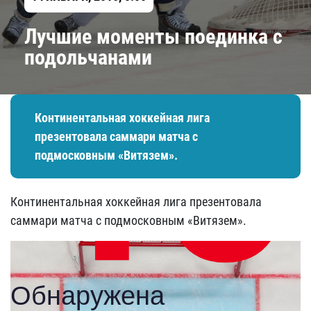
Лучшие моменты поединка с
подольчанами
Континентальная хоккейная лига
презентовала саммари матча с
подмосковным «Витязем».
Континентальная хоккейная лига презентовала
саммари матча с подмосковным «Витязем».