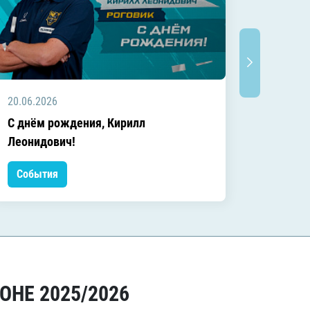
20.06.2026
20.06.2
C днём рождения, Кирилл
C днём
Леонидович!
События
Событ
ОНЕ 2025/2026