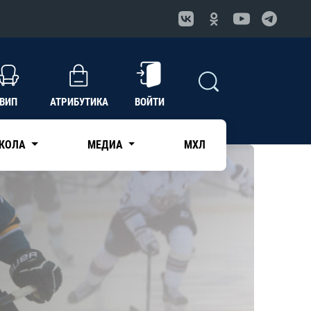
ВИП
АТРИБУТИКА
ВОЙТИ
КОЛА
МЕДИА
МХЛ