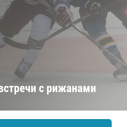
Амур
Барыс
Салават Юлаев
Сибирь
встречи с рижанами