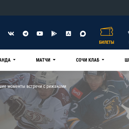
Конференция «Восток»
Дивизион Харламова
БИЛЕТЫ
Автомобилист
сляции
Ак Барс
АНДА
МАТЧИ
СОЧИ КЛАБ
Ш
Металлург Мг
Нефтехимик
 трансляции
шие моменты встречи с рижанами
Трактор
магазин
Дивизион Чернышева
Авангард
ние КХЛ
Адмирал