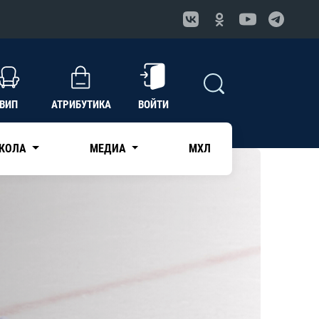
ВИП
АТРИБУТИКА
ВОЙТИ
КОЛА
МЕДИА
МХЛ