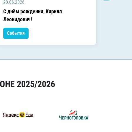
20.06.2026
20.06.2
C днём рождения, Кирилл
C днём
Леонидович!
События
Событ
ОНЕ 2025/2026