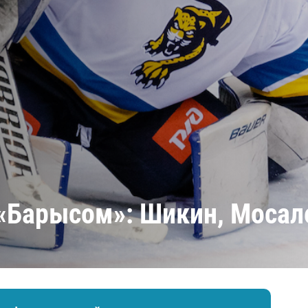
Амур
Барыс
Салават Юлаев
Сибирь
 «Барысом»: Шикин, Мосал