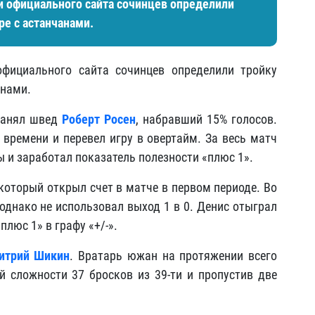
и официального сайта сочинцев определили
ре с астанчанами.
официального сайта сочинцев определили тройку
анами.
занял швед
Роберт Росен
, набравший 15% голосов.
 времени и перевел игру в овертайм. За весь матч
ы и заработал показатель полезности «плюс 1».
 который открыл счет в матче в первом периоде. Во
 однако не использовал выход 1 в 0. Денис отыграл
плюс 1» в графу «+/-».
итрий Шикин
. Вратарь южан на протяжении всего
 сложности 37 бросков из 39-ти и пропустив две