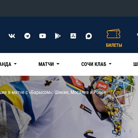
Конференция «Восток»
Дивизион Харламова
БИЛЕТЫ
Автомобилист
сляции
Ак Барс
АНДА
МАТЧИ
СОЧИ КЛАБ
Ш
Металлург Мг
Нефтехимик
 трансляции
шие в матче с «Барысом»: Шикин, Мосалев и Росен
Трактор
магазин
Дивизион Чернышева
Авангард
ние КХЛ
Адмирал