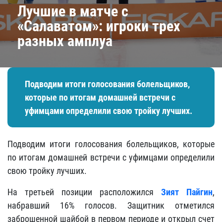
​Лучшие в матче с
«Салаватом»: игроки трех
разных амплуа
Подводим итоги голосования болельщиков,
которые по итогам домашней встречи с
уфимцами определили свою тройку лучших.
Подводим итоги голосования болельщиков, которые
по итогам домашней встречи с уфимцами определили
свою тройку лучших.
На третьей позиции расположился
Зият Пайгин
,
набравший 16% голосов. Защитник отметился
заброшенной шайбой в первом периоде и открыл счет