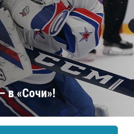
Амур
Барыс
Салават Юлаев
Сибирь
– в «Сочи»!