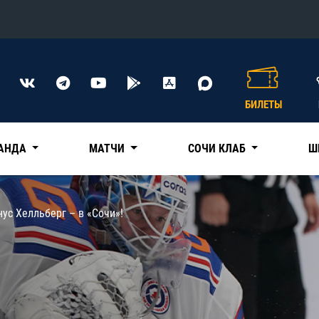
Конференция «Восток»
Дивизион Харламова
БИЛЕТЫ
Автомобилист
сляции
Ак Барс
АНДА
МАТЧИ
СОЧИ КЛАБ
Ш
Металлург Мг
Нефтехимик
 трансляции
нус Хелльберг – в «Сочи»!
Трактор
магазин
Дивизион Чернышева
Авангард
ние КХЛ
Адмирал