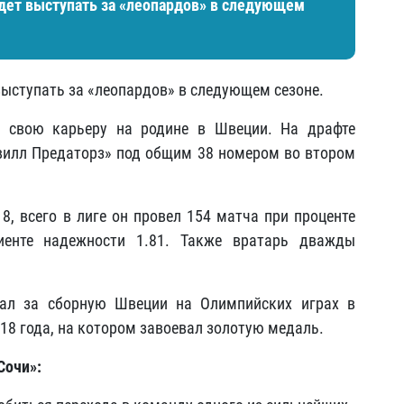
удет выступать за «леопардов» в следующем
выступать за «леопардов» в следующем сезоне.
л свою карьеру на родине в Швеции. На драфте
вилл Предаторз» под общим 38 номером во втором
8, всего в лиге он провел 154 матча при проценте
иенте надежности 1.81. Также вратарь дважды
ал за сборную Швеции на Олимпийских играх в
018 года, на котором завоевал золотую медаль.
Сочи»: