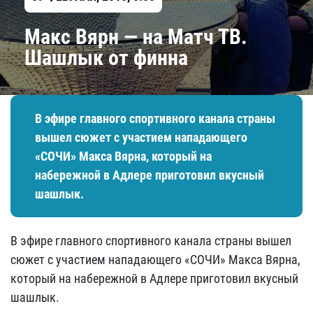
Макс Вярн — на Матч ТВ.
Шашлык от финна
В эфире главного спортивного канала страны
вышел сюжет с участием нападающего
«СОЧИ» Макса Вярна, который на
набережной в Адлере приготовил вкусный
шашлык.
В эфире главного спортивного канала страны вышел
сюжет с участием нападающего «СОЧИ» Макса Вярна,
который на набережной в Адлере приготовил вкусный
шашлык.