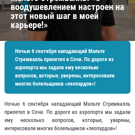
воодушевлением настроен на
этот новый шаг в моей
карьере!»
Ночью 6 сентября нападающий Мальте
Стремвалль прилетел в Сочи. По дороге из
аэропорта мы задали ему несколько
вопросов, которые, уверены, интересовали
многих болельщиков «леопардов»!
Ночью 6 сентября нападающий Мальте Стремвалль
прилетел в Сочи. По дороге из аэропорта мы задали
ему несколько вопросов, которые, уверены,
интересовали многих болельщиков «леопардов»!