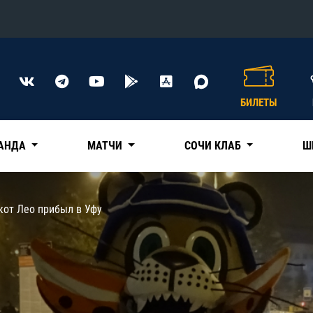
Конференция «Восток»
Дивизион Харламова
БИЛЕТЫ
Автомобилист
сляции
Ак Барс
АНДА
МАТЧИ
СОЧИ КЛАБ
Ш
Металлург Мг
Нефтехимик
 трансляции
кот Лео прибыл в Уфу
Трактор
магазин
Дивизион Чернышева
Авангард
ние КХЛ
Адмирал