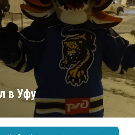
Амур
Барыс
Салават Юлаев
Сибирь
л в Уфу