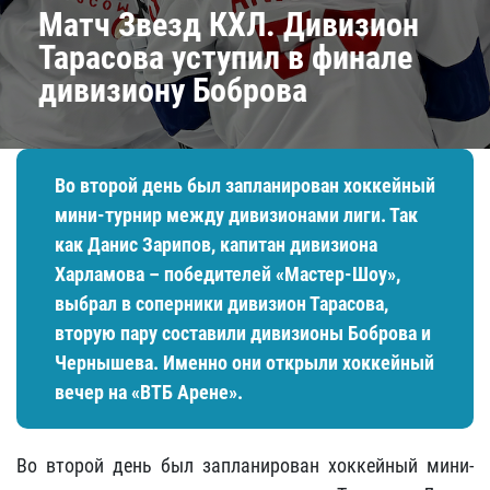
Матч Звезд КХЛ. Дивизион
Тарасова уступил в финале
дивизиону Боброва
Во второй день был запланирован хоккейный
мини-турнир между дивизионами лиги. Так
как Данис Зарипов, капитан дивизиона
Харламова – победителей «Мастер-Шоу»,
выбрал в соперники дивизион Тарасова,
вторую пару составили дивизионы Боброва и
Чернышева. Именно они открыли хоккейный
вечер на «ВТБ Арене».
Во второй день был запланирован хоккейный мини-