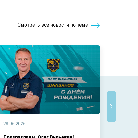
Смотреть все новости по теме
28.06.2026
20.06.2
C днём
Поздравляем, Олег Вильевич!