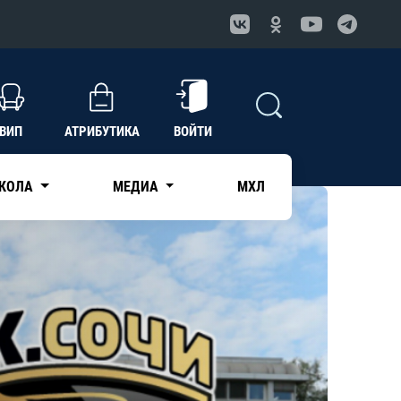
ВИП
АТРИБУТИКА
ВОЙТИ
КОЛА
МЕДИА
МХЛ