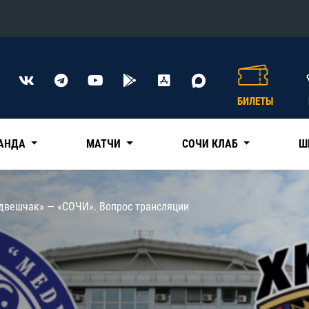
Конференция «Восток»
Дивизион Харламова
БИЛЕТЫ
Автомобилист
сляции
Ак Барс
АНДА
МАТЧИ
СОЧИ КЛАБ
Ш
Металлург Мг
Нефтехимик
 трансляции
двешчак» — «СОЧИ». Вопрос трансляции
Трактор
магазин
Дивизион Чернышева
Авангард
ние КХЛ
Адмирал