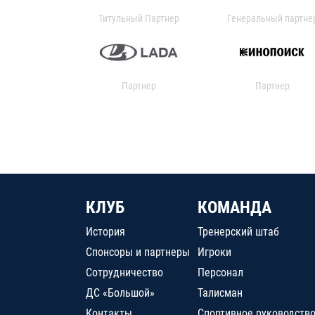
Титульный Партнер
Генеральный партне
Партнер
Партнер
КЛУБ
КОМАНДА
История
Тренерский штаб
Спонсоры и партнеры
Игроки
Сотрудничество
Персонал
ДС «Большой»
Талисман
Контакты
Спортивное руководств