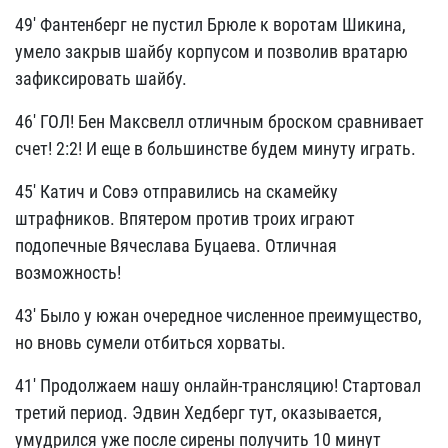
49' Фантенберг не пустил Брюле к воротам Шикина,
умело закрыв шайбу корпусом и позволив вратарю
зафиксировать шайбу.
46' ГОЛ! Бен Максвелл отличным броском сравнивает
счет! 2:2! И еще в большинстве будем минуту играть.
45' Катич и Совэ отправились на скамейку
штрафников. Впятером против троих играют
подопечные Вячеслава Буцаева. Отличная
возможность!
43' Было у южан очередное численное преимущество,
но вновь сумели отбиться хорваты.
41' Продолжаем нашу онлайн-трансляцию! Стартовал
третий период. Эдвин Хедберг тут, оказывается,
умудрился уже после сирены получить 10 минут