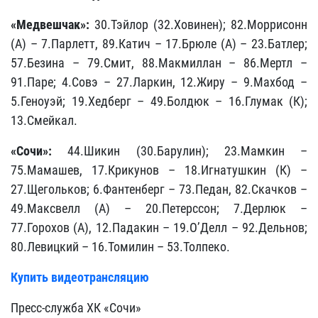
«Медвешчак»:
30.Тэйлор (32.Ховинен); 82.Моррисонн
(А) –
7.Парлетт, 89.Катич – 17.Брюле (А) –
23.Батлер;
57.Безина –
79.Смит, 88.Макмиллан –
86.Мертл –
91.Паре; 4.Совэ –
27.Ларкин, 12.Жиру –
9.Махбод –
5.Геноуэй; 19.Хедберг –
49.Болдюк –
16.Глумак (К);
13.Смейкал.
«Сочи»:
44.Шикин (30.Барулин); 23.Мамкин –
75.Мамашев, 17.Крикунов – 18.Игнатушкин (К) –
27.Щегольков; 6.Фантенберг – 73.Педан, 82.Скачков –
49.Максвелл (А) – 20.Петерссон; 7.Дерлюк –
77.Горохов (А), 12.Падакин – 19.О’Делл – 92.Дельнов;
80.Левицкий – 16.Томилин – 53.Толпеко.
Купить видеотрансляцию
Пресс-служба ХК «Сочи»