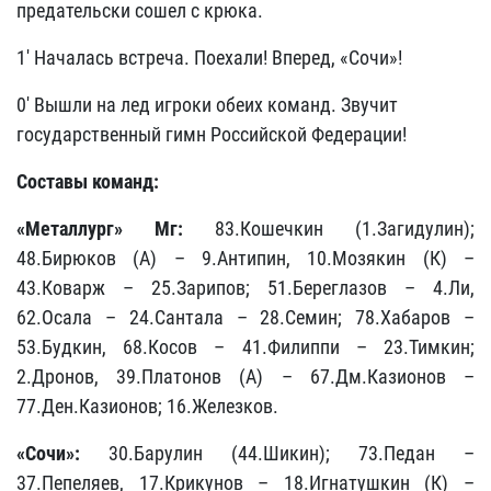
предательски сошел с крюка.
1' Началась встреча. Поехали! Вперед, «Сочи»!
0' Вышли на лед игроки обеих команд. Звучит
государственный гимн Российской Федерации!
Составы команд:
«Металлург» Мг:
83.Кошечкин (1.Загидулин);
48.Бирюков (А) – 9.Антипин, 10.Мозякин (К) –
43.Коварж – 25.Зарипов; 51.Береглазов – 4.Ли,
62.Осала – 24.Сантала – 28.Семин; 78.Хабаров –
53.Будкин, 68.Косов – 41.Филиппи – 23.Тимкин;
2.Дронов, 39.Платонов (А) – 67.Дм.Казионов –
77.Ден.Казионов; 16.Железков.
«Сочи»:
30.Барулин (44.Шикин); 73.Педан –
37.Пепеляев, 17.Крикунов – 18.Игнатушкин (К) –