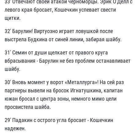
33' Отвечают своей атакой черноморцы. Эрик О'Делл с
левого края бросает, Кошечкин успевает свести
щитки.
32' Барулин! Виртуозно играет ловушкой после
выстрела Будкина от синей линии, забирая шайбу.
31' Семин от души щелкает от правого круга
вбрасывания - Барулин не без проблем останавливает
шайбу.
30' Вновь момент у ворот «Металлурга»! На сей раз
партнеры вывели на бросок Игнатушкина, капитан
южан бросал с центра зоны, немного мимо цели
просвистела шайба.
29' Падакин с острого угла бросает - Кошечкин
надежен.