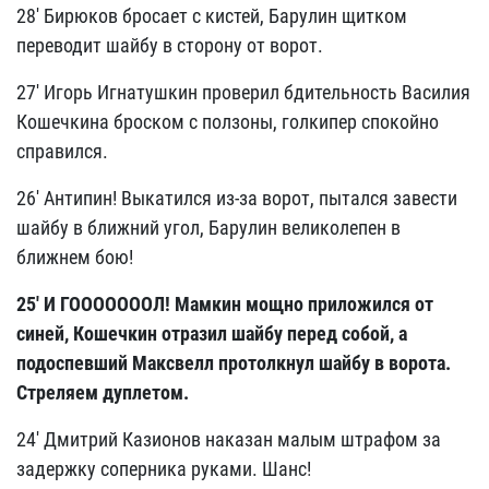
28' Бирюков бросает с кистей, Барулин щитком
переводит шайбу в сторону от ворот.
27' Игорь Игнатушкин проверил бдительность Василия
Кошечкина броском с ползоны, голкипер спокойно
справился.
26' Антипин! Выкатился из-за ворот, пытался завести
шайбу в ближний угол, Барулин великолепен в
ближнем бою!
25' И ГОООООООЛ! Мамкин мощно приложился от
синей, Кошечкин отразил шайбу перед собой, а
подоспевший Максвелл протолкнул шайбу в ворота.
Стреляем дуплетом.
24' Дмитрий Казионов наказан малым штрафом за
задержку соперника руками. Шанс!