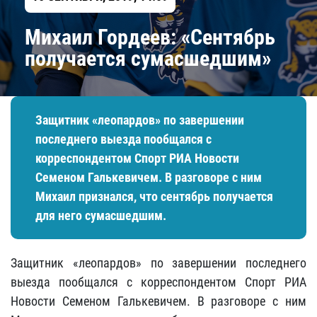
Михаил Гордеев: «Сентябрь
получается сумасшедшим»
Защитник «леопардов» по завершении
последнего выезда пообщался с
корреспондентом Спорт РИА Новости
Семеном Галькевичем. В разговоре с ним
Михаил признался, что сентябрь получается
для него сумасшедшим.
Защитник «леопардов» по завершении последнего
выезда пообщался с корреспондентом Спорт РИА
Новости Семеном Галькевичем. В разговоре с ним