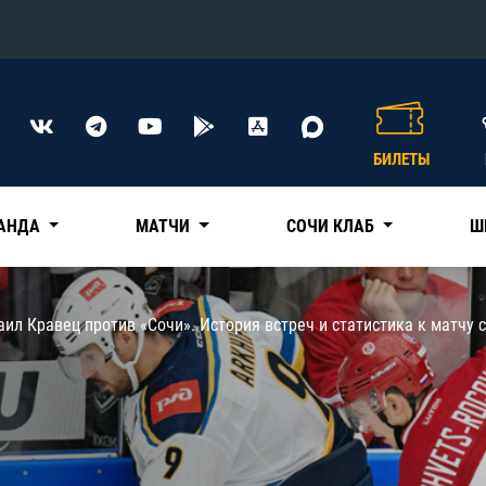
Конференция «Восток»
Дивизион Харламова
БИЛЕТЫ
Автомобилист
сляции
Ак Барс
АНДА
МАТЧИ
СОЧИ КЛАБ
Ш
Металлург Мг
Нефтехимик
 трансляции
ил Кравец против «Сочи». История встреч и статистика к матчу 
Трактор
магазин
Дивизион Чернышева
Авангард
ние КХЛ
Адмирал