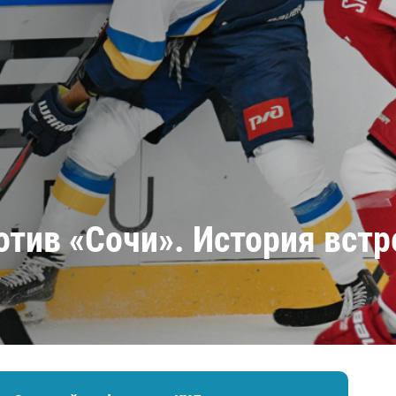
Амур
Барыс
Салават Юлаев
Сибирь
тив «Сочи». История встре
»