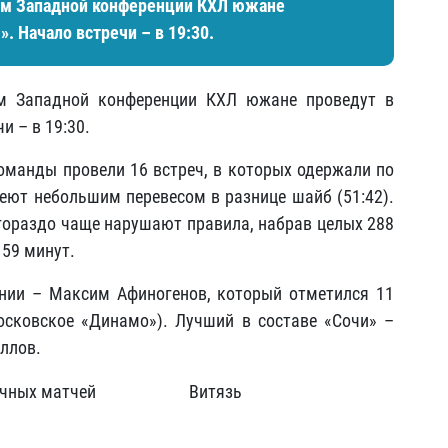
дам Западной конференции КХЛ южане
. Начало встречи – в 19:30.
ам Западной конференции КХЛ южане проведут в
и – в 19:30.
Команды провели 16 встреч, в которых одержали по
еют небольшим перевесом в разнице шайб (51:42).
 гораздо чаще нарушают правила, набрав целых 288
159 минут.
нии – Максим Афиногенов, который отметился 11
осковское «Динамо»). Лучший в составе «Сочи» –
аллов.
очных матчей
Витязь