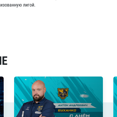
низованную лигой.
МЕ