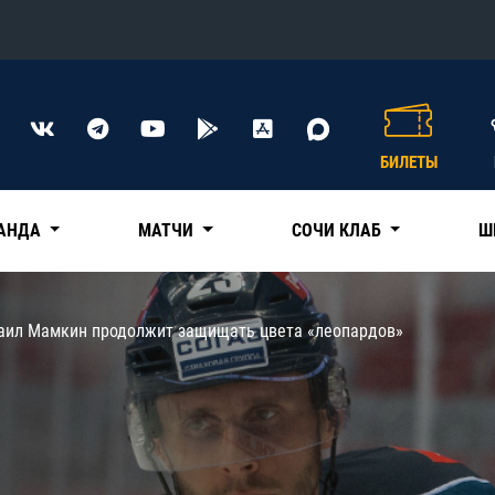
Конференция «Восток»
Дивизион Харламова
БИЛЕТЫ
Автомобилист
сляции
Ак Барс
АНДА
МАТЧИ
СОЧИ КЛАБ
Ш
Металлург Мг
Нефтехимик
 трансляции
аил Мамкин продолжит защищать цвета «леопардов»
Трактор
магазин
Дивизион Чернышева
Авангард
ние КХЛ
Адмирал