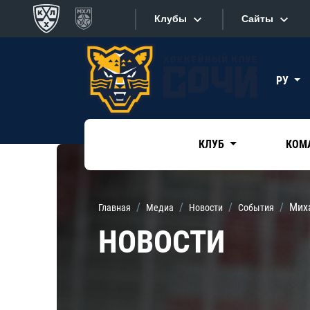
Клубы
Сайты
Конференция «Запад»
Сайты
РУ
Дивизион Боброва
Лада
Видеотран
СКА
КЛУБ
КОМ
Хайлайты
Спартак
Торпедо
Текстовые
Мих
Главная
Медиа
Новости
События
ХК Сочи
Интернет-
НОВОСТИ
Дивизион Тарасова
Фотобанк
Динамо Мн
Приложе
Динамо М