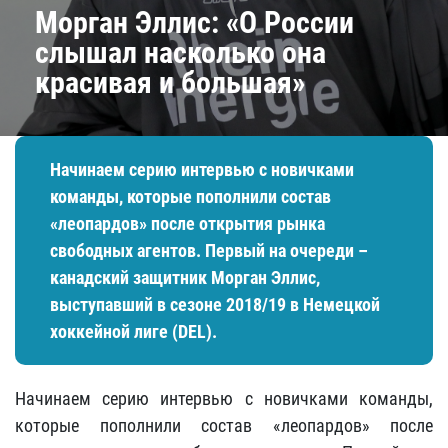
Морган Эллис: «О России
слышал насколько она
красивая и большая»
Начинаем серию интервью с новичками
команды, которые пополнили состав
«леопардов» после открытия рынка
свободных агентов. Первый на очереди –
канадский защитник Морган Эллис,
выступавший в сезоне 2018/19 в Немецкой
хоккейной лиге (DEL).
Начинаем серию интервью с новичками команды,
которые пополнили состав «леопардов» после