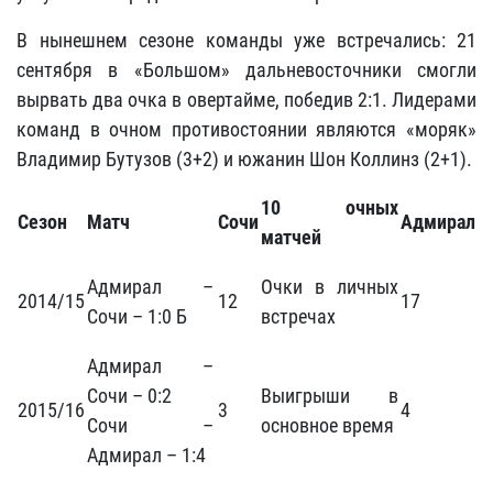
В нынешнем сезоне команды уже встречались: 21
сентября в «Большом» дальневосточники смогли
вырвать два очка в овертайме, победив 2:1. Лидерами
команд в очном противостоянии являются «моряк»
Владимир Бутузов (3+2) и южанин Шон Коллинз (2+1).
10 очных
Сезон
Матч
Сочи
Адмирал
матчей
Адмирал –
Очки в личных
2014/15
12
17
Сочи – 1:0 Б
встречах
Адмирал –
Сочи – 0:2
Выигрыши в
2015/16
3
4
Сочи –
основное время
Адмирал – 1:4