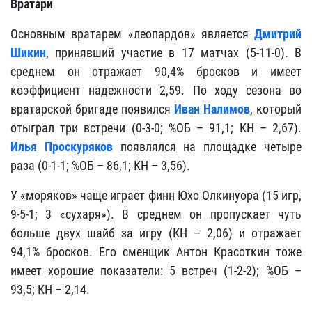
Вратари
Основным вратарем «леопардов» является
Дмитрий
Шикин
, принявший участие в 17 матчах (5-11-0). В
среднем он отражает 90,4% бросков и имеет
коэффициент надежности 2,59. По ходу сезона во
вратарской бригаде появился
Иван Налимов
, который
отыграл три встречи (0-3-0; %ОБ – 91,1; КН – 2,67).
Илья Проскуряков
появлялся на площадке четыре
раза (0-1-1; %ОБ – 86,1; КН – 3,56).
У «моряков» чаще играет финн Юхо Олкинуора (15 игр,
9-5-1; 3 «сухаря»). В среднем он пропускает чуть
больше двух шайб за игру (КН – 2,06) и отражает
94,1% бросков. Его сменщик Антон Красоткин тоже
имеет хорошие показатели: 5 встреч (1-2-2); %ОБ –
93,5; КН – 2,14.