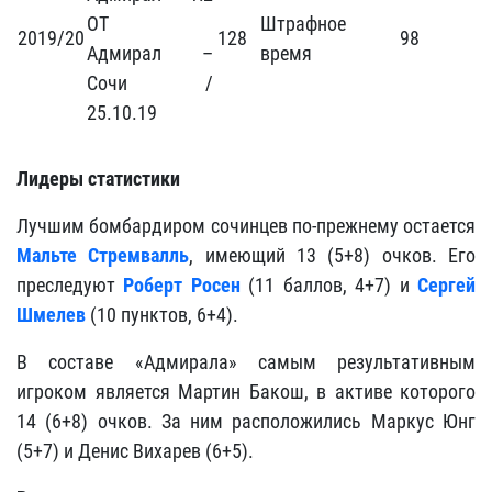
ОТ
Штрафное
2019/20
128
98
Адмирал –
время
Сочи /
25.10.19
Лидеры статистики
Лучшим бомбардиром сочинцев по-прежнему остается
Мальте Стремвалль
, имеющий 13 (5+8) очков. Его
преследуют
Роберт Росен
(11 баллов, 4+7) и
Сергей
Шмелев
(10 пунктов, 6+4).
В составе «Адмирала» самым результативным
игроком является Мартин Бакош, в активе которого
14 (6+8) очков. За ним расположились Маркус Юнг
(5+7) и Денис Вихарев (6+5).