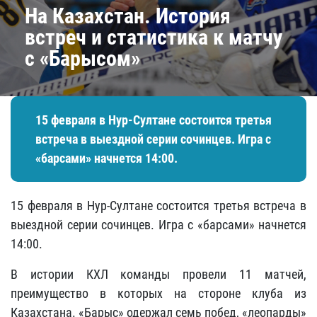
На Казахстан. История
встреч и статистика к матчу
с «Барысом»
15 февраля в Нур-Султане состоится третья
встреча в выездной серии сочинцев. Игра с
«барсами» начнется 14:00.
15 февраля в Нур-Султане состоится третья встреча в
выездной серии сочинцев. Игра с «барсами» начнется
14:00.
В истории КХЛ команды провели 11 матчей,
преимущество в которых на стороне клуба из
Казахстана. «Барыс» одержал семь побед, «леопарды»