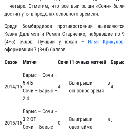
– четыре. Отметим, что все выигрыши «Сочи» были
достигнуты в пределах основного времени.
Среди бомбардиров противостояния выделяются
Кевин Даллмэн и Роман Старченко, набравшие по 9
(4+5) очков. Лучший у южан –
Илья Крикунов
,
оформивший 7 (3+4) баллов.
Сезон
Матчи
Сочи
1
1
очных матчей
Барыс
Барыс – Сочи –
5:4 Б
Выигрыши в
2014/15
4
4
Сочи – Барыс –
основное время
2:4
Барыс – Сочи –
3:2 ОТ
Выигрыши в
2015/16
0
1
Сочи – Барыс –
овертайме