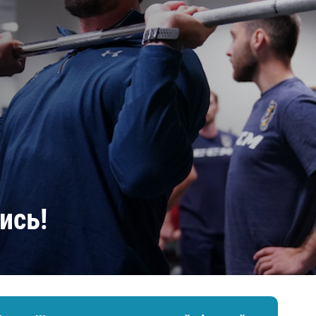
Амур
Барыс
Салават Юлаев
Сибирь
ись!