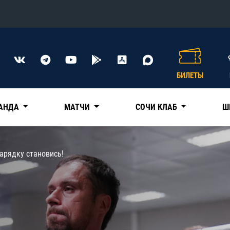
Конференция «Восток»
Дивизион Харламова
БИЛЕТЫ
Автомобилист
сляции
Ак Барс
АНДА
МАТЧИ
СОЧИ КЛАБ
Ш
Металлург Мг
Нефтехимик
 трансляции
зарядку становись!
Трактор
магазин
Дивизион Чернышева
Авангард
ние КХЛ
Адмирал