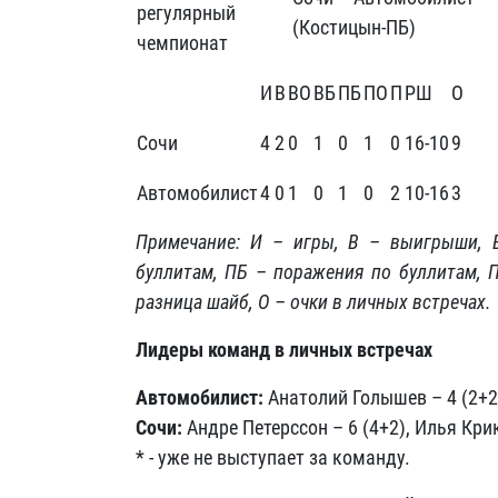
регулярный
(Костицын-ПБ)
чемпионат
И
В
ВО
ВБ
ПБ
ПО
П
РШ
О
Сочи
4
2
0
1
0
1
0
16-10
9
Автомобилист
4
0
1
0
1
0
2
10-16
3
Примечание: И – игры, В – выигрыши,
буллитам, ПБ – поражения по буллитам, 
разница шайб, О – очки в личных встречах.
Лидеры команд в личных встречах
Автомобилист:
Анатолий Голышев – 4 (2+2),
Сочи:
Андре Петерссон – 6 (4+2), Илья Крик
* - уже не выступает за команду.