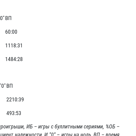
"0"
ВП
60:00
1118:31
1484:28
"0"
ВП
2210:39
493:53
 проигрыши, ИБ – игры с буллитными сериями, %ОБ –
иент надежности, И "0" – игры на ноль, ВП – время