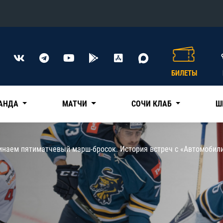
Конференция «Восток»
Дивизион Харламова
БИЛЕТЫ
Автомобилист
сляции
Ак Барс
АНДА
МАТЧИ
СОЧИ КЛАБ
Ш
Металлург Мг
Нефтехимик
 трансляции
инаем пятиматчевый марш-бросок. История встреч с «Автомобил
Трактор
магазин
Дивизион Чернышева
Авангард
ние КХЛ
Адмирал