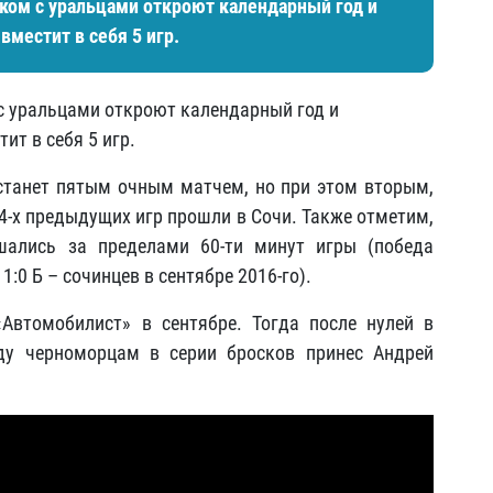
нком с уральцами откроют календарный год и
местит в себя 5 игр.
 с уральцами откроют календарный год и
ит в себя 5 игр.
станет пятым очным матчем, но при этом вторым,
 4-х предыдущих игр прошли в Сочи. Также отметим,
шались за пределами 60-ти минут игры (победа
1:0 Б – сочинцев в сентябре 2016-го).
втомобилист» в сентябре. Тогда после нулей в
ду черноморцам в серии бросков принес Андрей