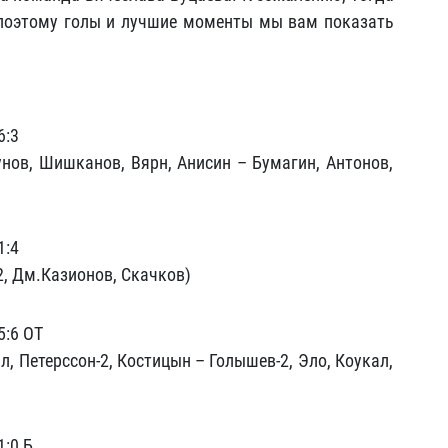
 поэтому голы и лучшие моменты мы вам показать
6:3
унов, Шишканов, Вярн, Анисин – Бумагин, Антонов,
1:4
2, Дм.Казионов, Скачков)
5:6 ОТ
, Петерссон-2, Костицын – Голышев-2, Эло, Коукал,
1:0 Б