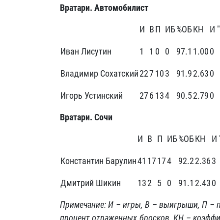
Вратари. Автомобилист
И
В
П
ИБ
%ОБ
КН
И 
Иван Лисутин
1
1
0
0
97.1
1.00
0
Владимир Сохатский
22
7
10
3
91.9
2.63
0
Игорь Устинский
27
6
13
4
90.5
2.79
0
Вратари. Сочи
И
В
П
ИБ
%ОБ
КН
И 
Константин Барулин
41
17
17
4
92.2
2.36
3
Дмитрий Шикин
13
2
5
0
91.1
2.43
0
Примечание: И – игры, В – выигрыши, П –
процент отраженных бросков, КН – коэффиц