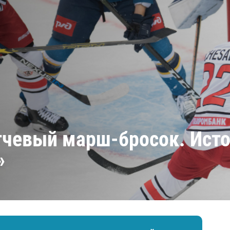
Амур
Барыс
Салават Юлаев
Сибирь
чевый марш-бросок. Исто
»