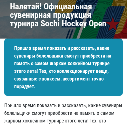
Налетай! Официальная
сувенирная продукция
турнира Sochi Hockey Open
Пришло время показать и рассказать, какие
сувениры болельщики смогут приобрести на
память о самом жарком хоккейном турнире
этого лета! Тех, кто коллекционирует вещи,
связанные с хоккеем, ассортимент точно
порадует.
Пришло время показать и рассказать, какие сувениры
болельщики смогут приобрести на память о самом
жарком хоккейном турнире этого лета! Тех, кто