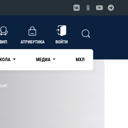
ВИП
АТРИБУТИКА
ВОЙТИ
КОЛА
МЕДИА
МХЛ
дой!