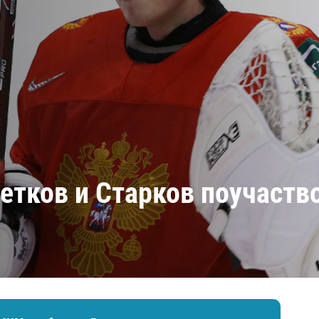
Амур
Барыс
Салават Юлаев
Сибирь
етков и Старков поучаств