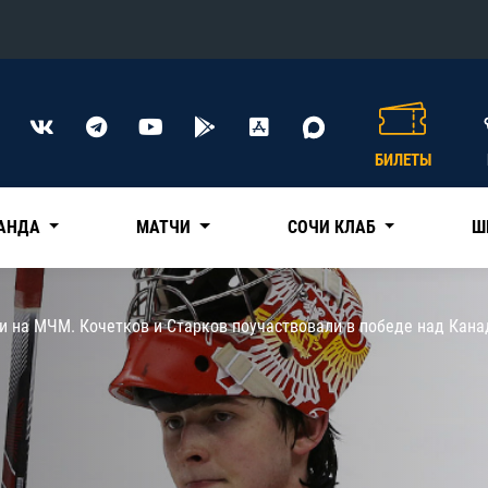
Конференция «Восток»
Дивизион Харламова
БИЛЕТЫ
Автомобилист
сляции
Ак Барс
АНДА
МАТЧИ
СОЧИ КЛАБ
Ш
Металлург Мг
Нефтехимик
 трансляции
и на МЧМ. Кочетков и Старков поучаствовали в победе над Кана
Трактор
магазин
Дивизион Чернышева
Авангард
ние КХЛ
Адмирал