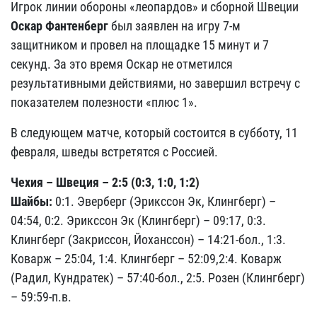
Игрок линии обороны «леопардов» и сборной Швеции
Оскар Фантенберг
был заявлен на игру 7-м
защитником и провел на площадке 15 минут и 7
секунд. За это время Оскар не отметился
результативными действиями, но завершил встречу с
показателем полезности «плюс 1».
В следующем матче, который состоится в субботу, 11
февраля, шведы встретятся с Россией.
Чехия – Швеция – 2:5 (0:3, 1:0, 1:2)
Шайбы:
0:1. Эверберг (Эрикссон Эк, Клингберг) –
04:54, 0:2. Эрикссон Эк (Клингберг) – 09:17, 0:3.
Клингберг (Закриссон, Йоханссон) – 14:21-бол., 1:3.
Коварж – 25:04, 1:4. Клингберг – 52:09,2:4. Коварж
(Радил, Кундратек) – 57:40-бол., 2:5. Розен (Клингберг)
– 59:59-п.в.