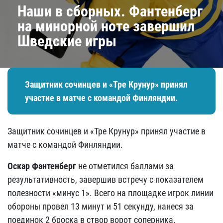
Наши в сборных. Фантенберг
на минорной ноте завершил
Шведские игры
Защитник сочинцев и «Тре Крунур» принял
участие в матче с командой Финляндии.
Защитник сочинцев и «Тре Крунур» принял участие в
матче с командой Финляндии.
Оскар Фантенберг
не отметился баллами за
результативность, завершив встречу с показателем
полезности «минус 1». Всего на площадке игрок линии
обороны провел 13 минут и 51 секунду, нанеся за
поединок 2 броска в створ ворот соперника.