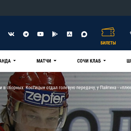
Конференция «Восток»
Дивизион Харламова
БИЛЕТЫ
Автомобилист
сляции
Ак Барс
АНДА
МАТЧИ
СОЧИ КЛАБ
Ш
Металлург Мг
Нефтехимик
 трансляции
 в сборных. Костицын отдал голевую передачу, у Пайгина - «плю
Трактор
магазин
Дивизион Чернышева
Авангард
ние КХЛ
Адмирал