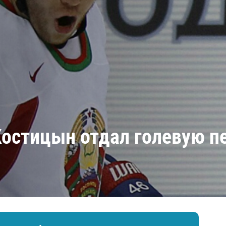
Амур
Барыс
Салават Юлаев
Сибирь
остицын отдал голевую пе