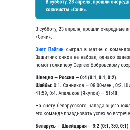
В субботу, 23 апреля, прошли очеред
хоккеисты «Сочи».
В субботу, 23 апреля, прошли очередные и
«Сочи».
Зият Пайгин
сыграл в матче с командо
Защитник очков не набрал, однако завер
помог голкиперу Сергею Бобровскому сохр
Швеция — Россия — 0:4 (0:1, 0:1, 0:2)
Шайбы:
0:1. Санников — 08:00-мен., 0:2. 
41:59, 0:4. Апальков (Якупов) — 51:48
На счету белорусского нападающего ю
его команде праздновать успех во встреч
Беларусь — Швейцария — 3:2 (0:1, 3:0, 0:1)