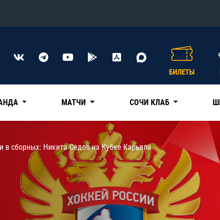
Конференция «Восток»
Дивизион Харламова
БИЛЕТЫ
Автомобилист
сляции
Ак Барс
АНДА
МАТЧИ
СОЧИ КЛАБ
Ш
Металлург Мг
Нефтехимик
 трансляции
и в сборных: Никита Седов на Кубке Карьяла
Трактор
магазин
Дивизион Чернышева
Авангард
ние КХЛ
Адмирал