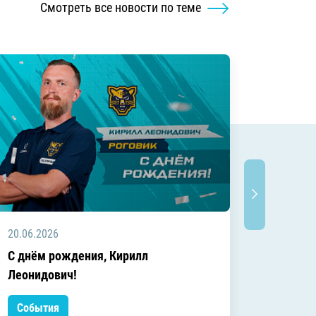
Смотреть все новости по теме
20.06.2026
20.06.2
C днём рождения, Кирилл
C днём
Леонидович!
События
Событ