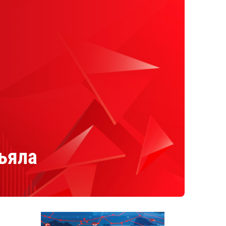
рьяла