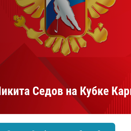
Амур
Барыс
Салават Юлаев
Сибирь
Никита Седов на Кубке Ка