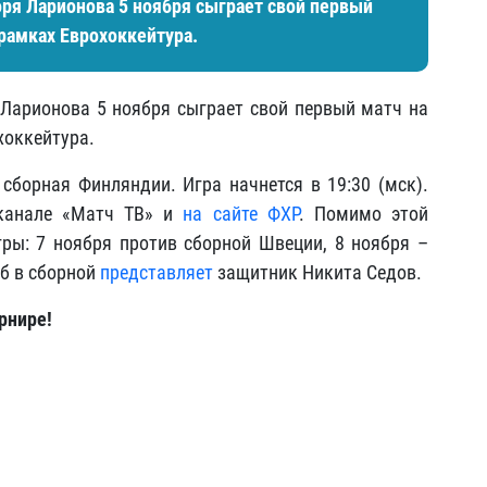
оря Ларионова 5 ноября сыграет свой первый
 рамках Еврохоккейтура.
Ларионова 5 ноября сыграет свой первый матч на
хоккейтура.
 сборная Финляндии. Игра начнется в 19:30 (мск).
еканале «Матч ТВ» и
на сайте ФХР
. Помимо этой
ры: 7 ноября против сборной Швеции, 8 ноября –
уб в сборной
представляет
защитник Никита Седов.
рнире!