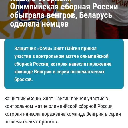
Олимпийская сборная России
обыграла венгров, Беларусь
одолела немцев
Защитник «Сочи» Зият Пайгин принял
участие в контрольном матче олимпийской
сборной России, которая нанесла поражение
команде Венгрии в серии послематчевых
бросков.
Защитник «Сочи» Зият Пайгин принял участие в
контрольном матче олимпийской сборной России,
которая нанесла поражение команде Венгрии в серии
послематчевых бросков.