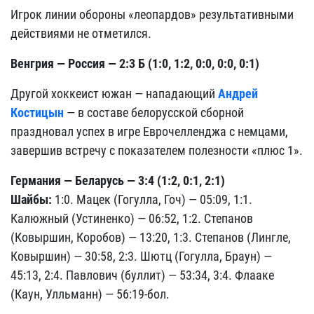
Игрок линии обороны «леопардов» результативными
действиями не отметился.
Венгрия — Россия — 2:3 Б (1:0, 1:2, 0:0, 0:0, 0:1)
Другой хоккеист южан — нападающий
Андрей
Костицын
— в составе белорусской сборной
праздновал успех в игре Еврочелленджа с немцами,
завершив встречу с показателем полезности «плюс 1».
Германия — Беларусь — 3:4 (1:2, 0:1, 2:1)
Шайбы:
1:0. Мацек (Гогулла, Гоч) — 05:09, 1:1.
Калюжный (Устиненко) — 06:52, 1:2. Степанов
(Ковыршин, Коробов) — 13:20, 1:3. Степанов (Лингле,
Ковыршин) — 30:58, 2:3. Шютц (Гогулла, Браун) —
45:13, 2:4. Павлович (буллит) — 53:34, 3:4. Флааке
(Каун, Улльманн) — 56:19-бол.