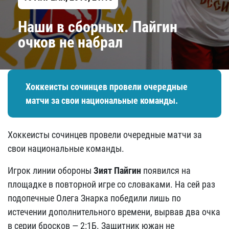
Наши в сборных. Пайгин
очков не набрал
Хоккеисты сочинцев провели очередные
матчи за свои национальные команды.
Хоккеисты сочинцев провели очередные матчи за
свои национальные команды.
Игрок линии обороны
Зият Пайгин
появился на
площадке в повторной игре со словаками. На сей раз
подопечные Олега Знарка победили лишь по
истечении дополнительного времени, вырвав два очка
в серии бросков — 2:1Б. Защитник южан не