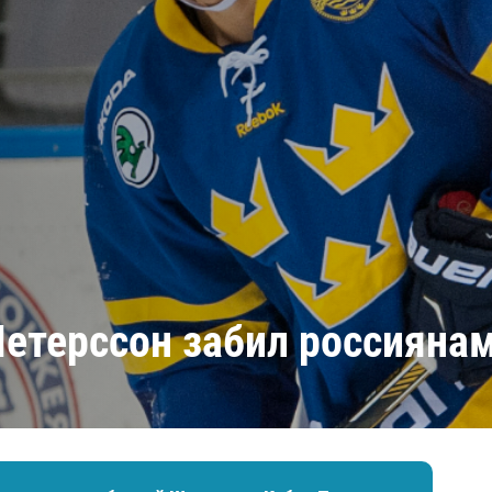
Амур
Барыс
Салават Юлаев
Сибирь
Петерссон забил россияна