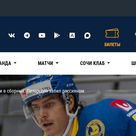
Конференция «Восток»
Дивизион Харламова
БИЛЕТЫ
Автомобилист
сляции
Ак Барс
АНДА
МАТЧИ
СОЧИ КЛАБ
Ш
Металлург Мг
Нефтехимик
 трансляции
 в сборных. Петерссон забил россиянам
Трактор
магазин
Дивизион Чернышева
Авангард
ние КХЛ
Адмирал