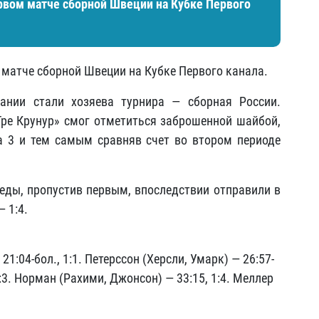
рвом матче сборной Швеции на Кубке Первого
матче сборной Швеции на Кубке Первого канала.
нии стали хозяева турнира — сборная России.
е Крунур» смог отметиться заброшенной шайбой,
а 3 и тем самым сравняв счет во втором периоде
веды, пропустив первым, впоследствии отправили в
 1:4.
21:04-бол., 1:1. Петерссон (Херсли, Умарк) — 26:57-
1:3. Норман (Рахими, Джонсон) — 33:15, 1:4. Меллер