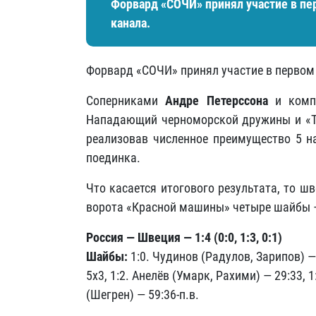
Форвард «СОЧИ» принял участие в пе
канала.
Форвард «СОЧИ» принял участие в первом 
Соперниками
Андре Петерссона
и компа
Нападающий черноморской дружины и «Тр
реализовав численное преимущество 5 н
поединка.
Что касается итогового результата, то ш
ворота «Красной машины» четыре шайбы —
Россия — Швеция — 1:4 (0:0, 1:3, 0:1)
Шайбы:
1:0. Чудинов (Радулов, Зарипов) — 
5х3, 1:2. Анелёв (Умарк, Рахими) — 29:33, 
(Шегрен) — 59:36-п.в.