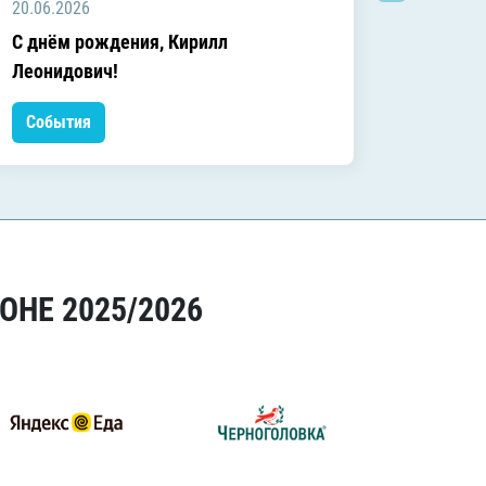
20.06.2026
20.06.2
C днём рождения, Кирилл
C днём
Леонидович!
События
Событ
ОНЕ 2025/2026