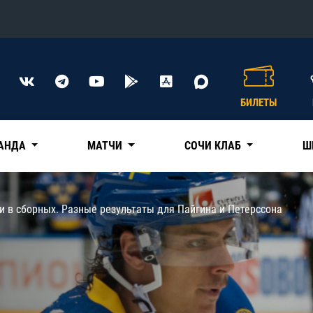
Конференция «Восток»
Дивизион Харламова
БИЛЕТЫ
Автомобилист
сляции
Ак Барс
АНДА
МАТЧИ
СОЧИ КЛАБ
Ш
Металлург Мг
Нефтехимик
 трансляции
 в сборных. Разные результаты для Пайгина и Петерссона
Трактор
магазин
Дивизион Чернышева
Авангард
ние КХЛ
Адмирал