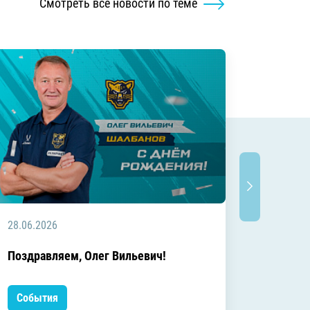
Смотреть все новости по теме
28.06.2026
20.06.2
C днём
Поздравляем, Олег Вильевич!
Леонид
События
Событ