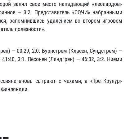
торой занял свое место нападающий «леопардов»
 финнов — 3:2. Представитель «СОЧИ» набранными
лся, запомнившись удалением во втором игровом
затель полезности».
ен) — 00:29, 2:0. Бурнстрем (Класен, Сундстрем) —
 41:40, 3:1. Песонен (Линдгрен) — 46:02, 3:2. Ниеми
оссияне вновь сыграют с чехами, а «Тре Крунур»
 Финляндии.