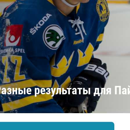
Амур
Барыс
Салават Юлаев
Сибирь
Разные результаты для Па