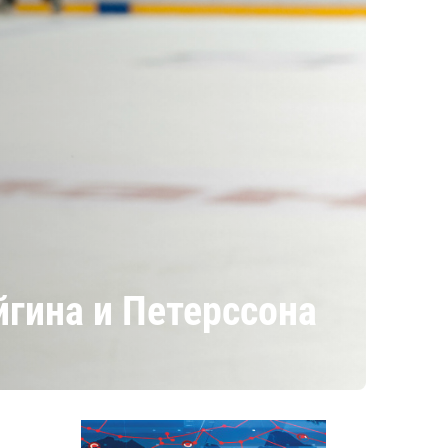
йгина и Петерссона