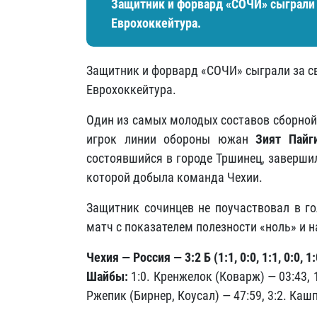
Защитник и форвард «СОЧИ» сыграли 
Еврохоккейтура.
Защитник и форвард «СОЧИ» сыграли за с
Еврохоккейтура.
Один из самых молодых составов сборной
игрок линии обороны южан
Зият Пайг
состоявшийся в городе Тршинец, заверши
которой добыла команда Чехии.
Защитник сочинцев не поучаствовал в г
матч с показателем полезности «ноль» и 
Чехия — Россия — 3:2 Б (1:1, 0:0, 1:1, 0:0, 1:
Шайбы:
1:0. Кренжелок (Коварж) — 03:43, 
Ржепик (Бирнер, Коусал) — 47:59, 3:2. Каш