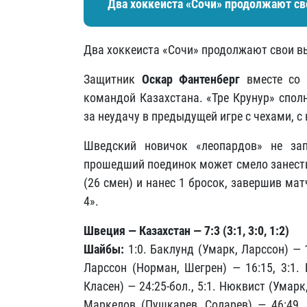
Два хоккеиста «Сочи» продолжают св
Два хоккеиста «Сочи» продолжают свои в
Защитник
Оскар Фантенберг
вместе со 
командой Казахстана. «Тре Крунур» спол
за неудачу в предыдущей игре с чехами, с
Шведский новичок «леопардов» не зап
прошедший поединок может смело занести 
(26 смен) и нанес 1 бросок, завершив м
4».
Швеция — Казахстан — 7:3 (3:1, 3:0, 1:2)
Шайбы:
1:0. Баклунд (Умарк, Ларссон) — 1
Ларссон (Норман, Шегрен) — 16:15, 3:1. 
Класен) — 24:25-бол., 5:1. Нюквист (Умарк,
Маркелов (Пушкарев, Соларев) — 46:49, 