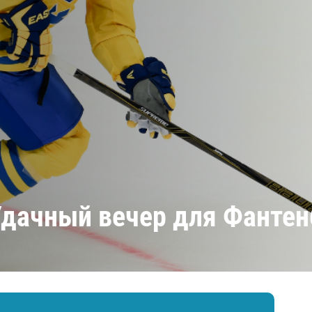
Амур
Барыс
Салават Юлаев
Сибирь
Удачный вечер для Фантен