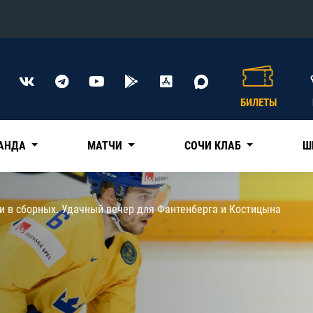
Конференция «Восток»
Дивизион Харламова
БИЛЕТЫ
Автомобилист
сляции
Ак Барс
АНДА
МАТЧИ
СОЧИ КЛАБ
Ш
Металлург Мг
Нефтехимик
 трансляции
и в сборных. Удачный вечер для Фантенберга и Костицына
Трактор
магазин
Дивизион Чернышева
Авангард
ние КХЛ
Адмирал