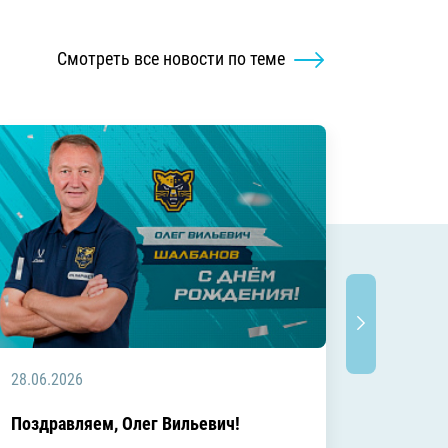
Смотреть все новости по теме
28.06.2026
20.06.2
C днём
Поздравляем, Олег Вильевич!
Леонид