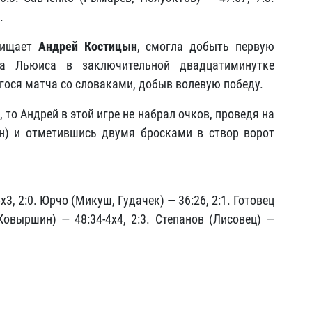
.
ащищает
Андрей Костицын
, смогла добыть первую
ва Льюиса в заключительной двадцатиминутке
ося матча со словаками, добыв волевую победу.
 то Андрей в этой игре не набрал очков, проведя на
н) и отметившись двумя бросками в створ ворот
х3, 2:0. Юрчо (Микуш, Гудачек) — 36:26, 2:1. Готовец
 Ковыршин) — 48:34-4х4, 2:3. Степанов (Лисовец) —