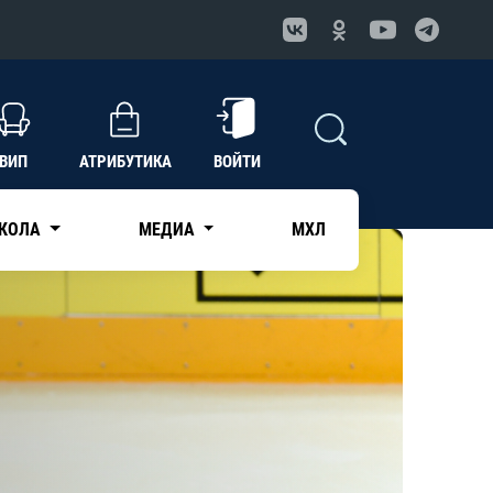
ВИП
АТРИБУТИКА
ВОЙТИ
КОЛА
МЕДИА
МХЛ