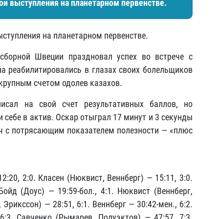
ои выступления на планетарном первенстве.
ыступления на планетарном первенстве.
сборной Швеции праздновал успех во встрече с
на реабилитировались в глазах своих болельщиков
 крупным счетом одолев казахов.
исал на свой счет результативных баллов, но
себе в актив. Оскар отыграл 17 минут и 3 секунды
атч с потрясающим показателем полезности — «плюс
2:20, 2:0. Класен (Нюквист, Веннберг) — 15:11, 3:0.
Бойд (Доус) — 19:59-бол., 4:1. Нюквист (Веннберг,
 Эрикссон) — 28:51, 6:1. Веннберг — 30:42-мен., 6:2.
6:3. Савченко (Рымарев, Полуэктов) — 47:57, 7:3.