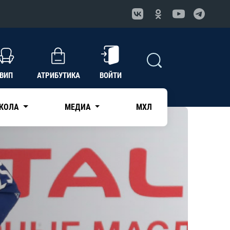
ВИП
АТРИБУТИКА
ВОЙТИ
КОЛА
МЕДИА
МХЛ