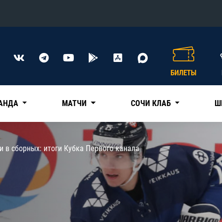
Конференция «Восток»
Дивизион Харламова
БИЛЕТЫ
Автомобилист
сляции
Ак Барс
АНДА
МАТЧИ
СОЧИ КЛАБ
Ш
Металлург Мг
Нефтехимик
 трансляции
и в сборных: итоги Кубка Первого канала
Трактор
магазин
Дивизион Чернышева
Авангард
ние КХЛ
Адмирал