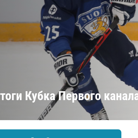
Амур
Барыс
Салават Юлаев
Сибирь
итоги Кубка Первого канал