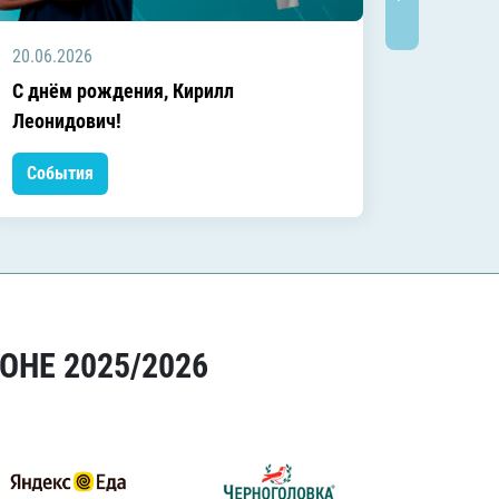
20.06.2026
20.06.2
C днём рождения, Кирилл
C днём
Леонидович!
События
Событ
ОНЕ 2025/2026