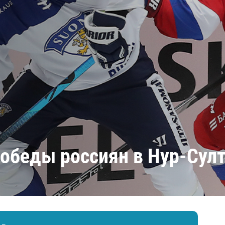
Амур
Барыс
Салават Юлаев
Сибирь
победы россиян в Нур-Сул