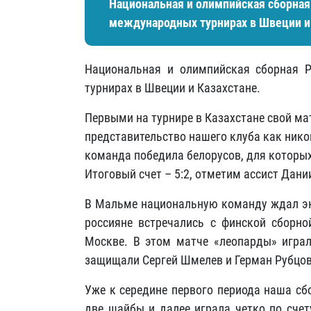
Национальная и олимпийская сборная
международных турнирах в Швеции и 
Национальная и олимпийская сборная 
турнирах в Швеции и Казахстане.
Первыми на турнире в Казахстане свой ма
представительство нашего клуба как нико
команда победила белорусов, для которых
Итоговый счет – 5:2, отметим ассист Дан
В Мальме национальную команду ждал экз
россияне встречались с финской сборно
Москве. В этом матче «леопарды» играл
защищали Сергей Шмелев и Герман Рубцов
Уже к середине первого периода наша сб
две шайбы и далее играла четко по счет