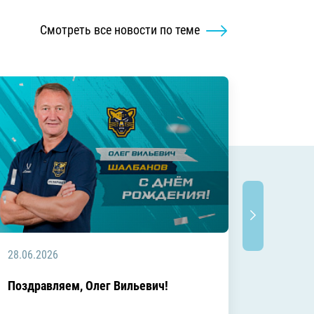
Смотреть все новости по теме
28.06.2026
20.06.2
C днём
Поздравляем, Олег Вильевич!
Леонид