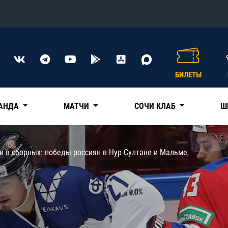
Конференция «Восток»
Дивизион Харламова
БИЛЕТЫ
Автомобилист
сляции
Ак Барс
АНДА
МАТЧИ
СОЧИ КЛАБ
Ш
Металлург Мг
Нефтехимик
 трансляции
и в сборных: победы россиян в Нур-Султане и Мальме
Трактор
магазин
Дивизион Чернышева
Авангард
ние КХЛ
Адмирал