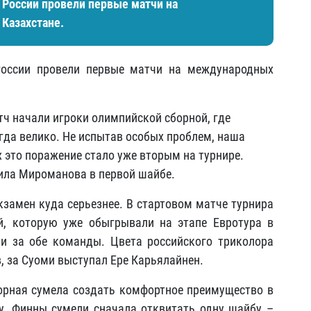
 России провели первые матчи на
Казахстане.
России провели первые матчи на международных
тч начали игроки олимпийской сборной, где
гда велико. Не испытав особых проблем, наша
 это поражение стало уже вторым на турнире.
иила Мироманова в первой шайбе.
амен куда серьезнее. В стартовом матче турнира
й, которую уже обыгрывали на этапе Евротура в
и за обе команды. Цвета российского триколора
, за Суоми выступал Ере Карьялайнен.
орная сумела создать комфортное преимущество в
у. Финны сумели сначала отквитать одну шайбу –