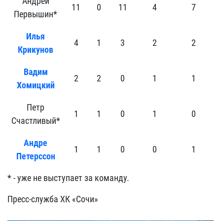
Андрей
11
0
11
4
7
Первышин*
Илья
4
1
3
2
2
Крикунов
Вадим
2
2
0
1
1
Хомицкий
Петр
1
1
0
1
0
Счастливый*
Андре
1
1
0
0
1
Петерссон
* - уже не выступает за команду.
Пресс-служба ХК «Сочи»