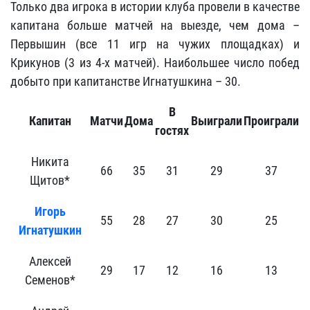
Только два игрока в истории клуба провели в качестве
капитана больше матчей на выезде, чем дома –
Первышин (все 11 игр на чужих площадках) и
Крикунов (3 из 4-х матчей). Наибольшее число побед
добыто при капитанстве Игнатушкина – 30.
В
Капитан
Матчи
Дома
Выиграли
Проиграли
гостях
Никита
66
35
31
29
37
Щитов*
Игорь
55
28
27
30
25
Игнатушкин
Алексей
29
17
12
16
13
Семенов*