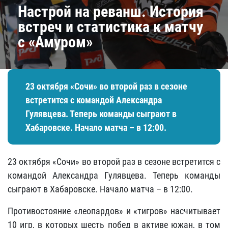
Настрой на реванш. История
встреч и статистика к матчу
с «Амуром»
23 октября «Сочи» во второй раз в сезоне
встретится с командой Александра
Гулявцева. Теперь команды сыграют в
Хабаровске. Начало матча – в 12:00.
23 октября «Сочи» во второй раз в сезоне встретится с
командой Александра Гулявцева. Теперь команды
сыграют в Хабаровске. Начало матча – в 12:00.
Противостояние «леопардов» и «тигров» насчитывает
10 игр, в которых шесть побед в активе южан, в том