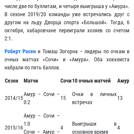
числе две по буллитам, и четыре выигрыша у «Амура».
В сезоне 2019/20 команды уже встречались друг с
другом на льду Дворца спорта «Большой». Тогда, 6
октября, хабаровчане переиграли хозяев со счетом
2:1.
Роберт Росен
и Томаш Зогорна – лидеры по очкам в
очных матчах «Сочи» и «Амура». Оба хоккеиста
набрали по пять баллов.
Сезон
Матчи
Сочи
10
очных матчей
Амур
Амур – Сочи –
Очки в личных
2014/15
15
13
0:2
встречах
Амур – Сочи –
1:0
Выигрыши в
2015/16
4
4
Сочи – Амур –
основное время