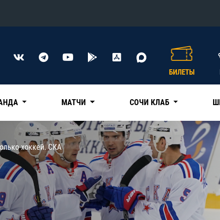
Конференция «Восток»
Дивизион Харламова
БИЛЕТЫ
Автомобилист
сляции
Ак Барс
АНДА
МАТЧИ
СОЧИ КЛАБ
Ш
Металлург Мг
Нефтехимик
 трансляции
олько хоккей. СКА
Трактор
магазин
Дивизион Чернышева
Авангард
ние КХЛ
Адмирал