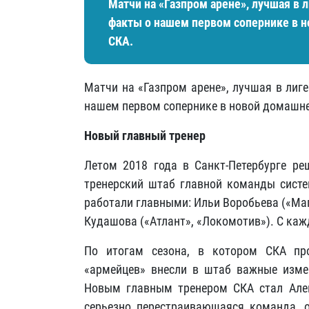
Матчи на «Газпром арене», лучшая в 
факты о нашем первом сопернике в н
СКА.
Матчи на «Газпром арене», лучшая в лиг
нашем первом сопернике в новой домашней
Новый главный тренер
Летом 2018 года в Санкт-Петербурге ре
тренерский штаб главной команды систем
работали главными: Ильи Воробьева («Маг
Кудашова («Атлант», «Локомотив»). С ка
По итогам сезона, в котором СКА пр
«армейцев» внесли в штаб важные измен
Новым главным тренером СКА стал Алек
серьезно перестраивающаяся команда, о