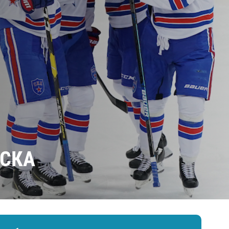
Амур
Барыс
Салават Юлаев
Сибирь
 СКА