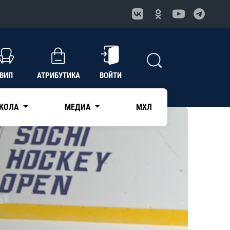
ВИП
АТРИБУТИКА
ВОЙТИ
КОЛА
МЕДИА
МХЛ