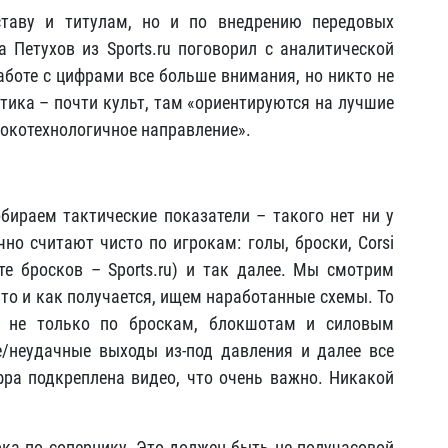
ставу и титулам, но и по внедрению передовых
а Петухов из Sports.ru поговорил с аналитической
аботе с цифрами все больше внимания, но никто не
итика – почти культ, там «ориентируются на лучшие
сокотехнологичное направление».
обираем тактические показатели – такого нет ни у
но считают чисто по игрокам: голы, броски, Corsi
те бросков – Sports.ru) и так далее. Мы смотрим
что и как получается, ищем наработанные схемы. То
а не только по броскам, блокшотам и силовым
/неудачные выходы из-под давления и далее все
ра подкреплена видео, что очень важно. Никакой
рка по сопернику. Это должен быть не получасовой