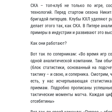
СКА – топ-клуб не только по игре, со
технологий. Перед стартом сезона Никит
бригадой питерцев. Клубы КХЛ уделяют р
делает этого так, как СКА. В Питере анал
примеры в индустрии и развивают это вы
Как они работают?
Вот так по соперникам: «Во время игр с
одной аналитической компании. Там обыч
(блок статистики, основанный на подсче
тактику – и свою, и соперника. Смотрим, 
есть, у нас исчерпывающая статистик
приемам. Подробно прописаны успешные
тактические моменты матча. Каждая циф
отсебятины»
Вот так по своей команде: «Первое – сбо