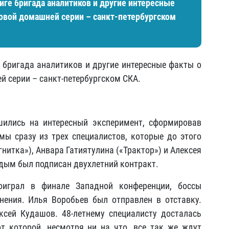
лиге бригада аналитиков и другие интересные
овой домашней серии – санкт-петербургском
е бригада аналитиков и другие интересные факты о
 серии – санкт-петербургском СКА.
шились на интересный эксперимент, сформировав
ы сразу из трех специалистов, которые до этого
нитка»), Анвара Гатиятулина («Трактор») и Алексея
ждым был подписан двухлетний контракт.
оиграл в финале Западной конференции, боссы
ения. Илья Воробьев был отправлен в отставку.
сей Кудашов. 48-летнему специалисту досталась
т которой, несмотря ни на что, все так же ждут