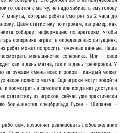
ок готовится к матчу, не надо забивать ему голову
 4 минуты, которые ребята смотрят за 2 часа до
ановку. Даем статистику по игрокам, например, как
Никита собирает информацию по вратарям, чтобы
атарь соперника играет в определенных ситуациях,
о из ребят может попросить точечные данные. Наша
посмотреть меньшинство соперника. Или – свое
дит как в день матча, так и в день тренировки. У
ьно загружаем смены всех игроков – каждый может
вух часов полного матча. Еще игроки могут подойти
ы и посмотреть в самолете или когда нет доступа в
ел статистику из игроков, сейчас уже практически
део большинства спецбригада Гусев – Шипачев –
 работаем, позволяет реализовать любое желание
еги. Если есть идея что-то посчитать, отметить –