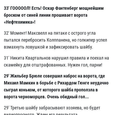
33' ГОООООЛ! Есть! Оскар Фантенберг мощнейшим
броском от синей линии прошивает ворота
«Нефтехимика»
!
32' Момент! Максвелл на пятаке с острого угла
пытался перебросить Колппанена, но голкипер успел
взмахнуть ловушкой и зафиксировать шайбу.
31' Никита Квартальнов нарушил правила и поехал на
скамейку для отштрафованных. Нужен гол, парни!
29' Жильбер Брюле совершил наброс на ворота, где
Михаил Мамкин в борьбе с Рихардом Гюнге неудачно
сыграл коньком, от которого шайба проползла в
ворота черноморцев. Очень обидный гол...
29' Третью шайбу забрасывают хозяева, но будет
видеопросмотр. Ждем его результата.