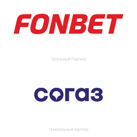
Титульный Партнер
Генеральный партнер