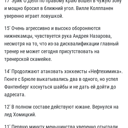
17' Эрик О'Делл по правому краю вошел в чужую зону
и мощно бросил в ближний угол. Вилле Колппанен
уверенно играет ловушкой.
15' Очень агрессивно и высоко обороняются
нижнекамцы, чувствуется рука Андрея Назарова,
несмотря на то, что из-за дисквалификации главный
тренер не может сегодня присутствовать на
тренерской скамейке.
14' Продолжают атаковать хоккеисты «Нефтехимика».
Гюнге с Брюле выкатывались два в одного, но успел
Фантенберг коснуться шайбы и не дать ей дойти до
адресата.
12' В полном составе действуют южане. Вернулся на
лед Хомицкий.
11' Первую минуту меньшинства уверенно отыграли