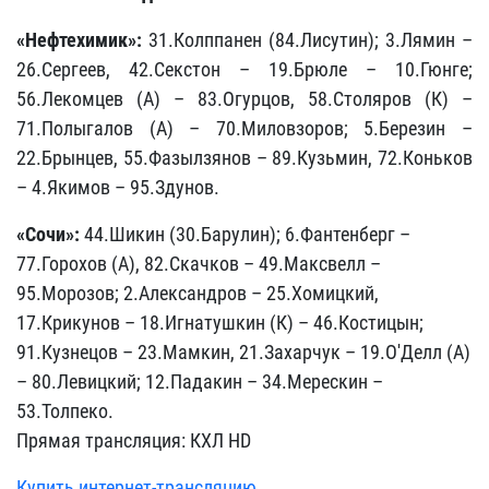
«Нефтехимик»:
31.Колппанен (84.Лисутин); 3.Лямин –
26.Сергеев, 42.Секстон – 19.Брюле – 10.Гюнге;
56.Лекомцев (А) – 83.Огурцов, 58.Столяров (К) –
71.Полыгалов (А) – 70.Миловзоров; 5.Березин –
22.Брынцев, 55.Фазылзянов – 89.Кузьмин, 72.Коньков
– 4.Якимов – 95.Здунов.
«Сочи»:
44.Шикин (30.Барулин); 6.Фантенберг –
77.Горохов (А), 82.Скачков – 49.Максвелл –
95.Морозов; 2.Александров – 25.Хомицкий,
17.Крикунов – 18.Игнатушкин (К) – 46.Костицын;
91.Кузнецов – 23.Мамкин, 21.Захарчук – 19.О'Делл (А)
– 80.Левицкий; 12.Падакин – 34.Мерескин –
53.Толпеко.
Прямая трансляция: КХЛ HD
Купить интернет-трансляцию