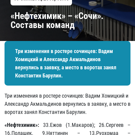
«Нефтехимик» – «Сочи».
Составы команд
Три изменения в ростере сочинцев: Вадим
Хомицкий и Александр Акмальдинов
вернулись в заявку, а место в воротах занял
Константин Барулин.
Три изменения в ростере сочинцев: Вадим Хомицкий и
Александр Акмальдинов вернулись в заявку, а место в
воротах занял Константин Барулин.
«Нефтехимик»:
33.Ежов (1.Макаров); 26.Сергеев –
16.Полашек, 9.Няттинен – 13.Руохомаа –