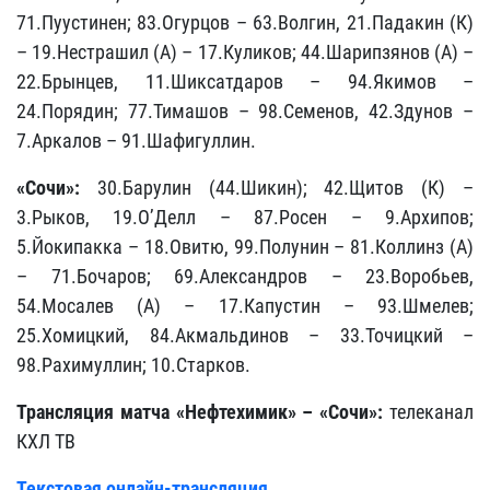
71.Пуустинен; 83.Огурцов – 63.Волгин, 21.Падакин (К)
– 19.Нестрашил (А) – 17.Куликов; 44.Шарипзянов (А) –
22.Брынцев, 11.Шиксатдаров – 94.Якимов –
24.Порядин; 77.Тимашов – 98.Семенов, 42.Здунов –
7.Аркалов – 91.Шафигуллин.
«Сочи»:
30.Барулин (44.Шикин); 42.Щитов (К) –
3.Рыков, 19.О’Делл – 87.Росен – 9.Архипов;
5.Йокипакка – 18.Овитю, 99.Полунин – 81.Коллинз (А)
– 71.Бочаров; 69.Александров – 23.Воробьев,
54.Мосалев (А) – 17.Капустин – 93.Шмелев;
25.Хомицкий, 84.Акмальдинов – 33.Точицкий –
98.Рахимуллин; 10.Старков.
Трансляция матча «
Нефтехимик
» – «Сочи»:
телеканал
КХЛ ТВ
Текстовая онлайн-трансляция