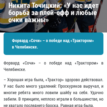
Никита Точицкий: «У нас идет
борьба за плей-офф и любые
очки важны»
Форвард «Сочи» – о победе над «Трактором»
в Челябинске.
Форвард «Сочи» – о победе над «Трактором» в
Челябинске.
– Хорошая игра была, «Трактор» здорово действовал.
У нас было много удалений: Проскуряков выручал, и
многие ребята много ловили шайбу на себя. Удачно
забили. В принципе, неплохо играли в большинстве, но
не хватало последнего броска. Равная игра была.