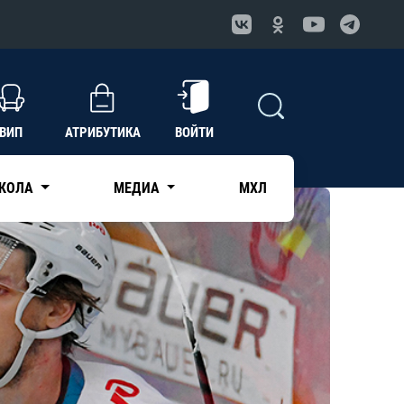
ВИП
АТРИБУТИКА
ВОЙТИ
КОЛА
МЕДИА
МХЛ