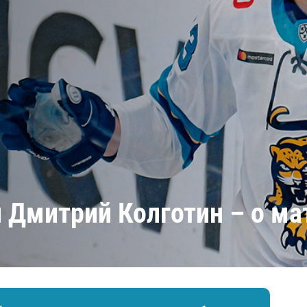
Амур
Барыс
Салават Юлаев
Сибирь
 Дмитрий Колготин – о ма