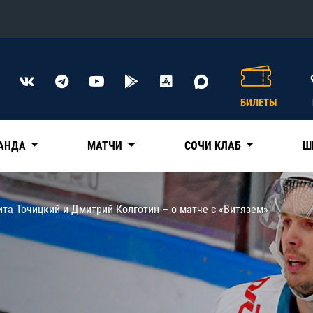
Конференция «Восток»
Дивизион Харламова
БИЛЕТЫ
Автомобилист
сляции
Ак Барс
АНДА
МАТЧИ
СОЧИ КЛАБ
Ш
Металлург Мг
Нефтехимик
 трансляции
та Точицкий и Дмитрий Колготин – о матче с «Витязем»
Трактор
магазин
Дивизион Чернышева
Авангард
ние КХЛ
Адмирал