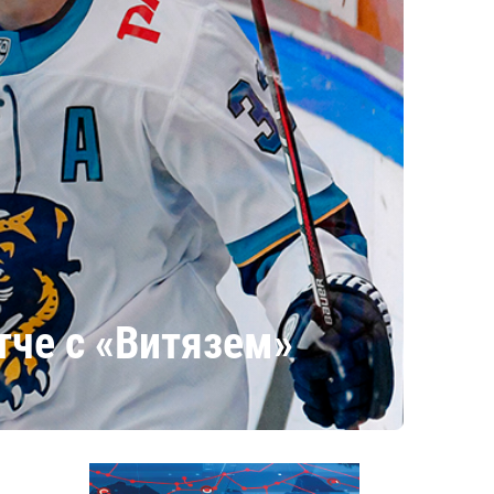
тче с «Витязем»