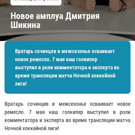
​Новое амплуа Дмитрия
Шикина
Вратарь сочинцев в межсезонье осваивает
новое ремесло. 7 мая наш голкипер
выступил в роли комментатора и эксперта во
время трансляции матча Ночной хоккейной
лиги!
Вратарь сочинцев в межсезонье осваивает новое
ремесло. 7 мая наш голкипер выступил в роли
комментатора и эксперта во время трансляции матча
Ночной хоккейной лиги!