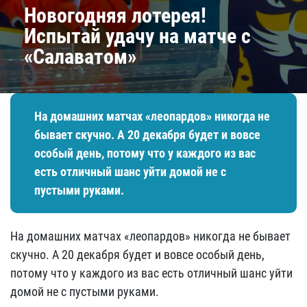
​Новогодняя лотерея!
Испытай удачу на матче с
«Салаватом»
На домашних матчах «леопардов» никогда не
бывает скучно. А 20 декабря будет и вовсе
особый день, потому что у каждого из вас
есть отличный шанс уйти домой не с
пустыми руками.
На домашних матчах «леопардов» никогда не бывает
скучно. А 20 декабря будет и вовсе особый день,
потому что у каждого из вас есть отличный шанс уйти
домой не с пустыми руками.