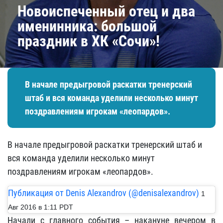
Новоиспеченный отец и два
именинника: большой
праздник в ХК «Сочи»!
В начале предыгровой раскатки тренерский
штаб и вся команда уделили несколько минут
поздравлениям игрокам «леопардов».
В начале предыгровой раскатки тренерский штаб и
вся команда уделили несколько минут
поздравлениям игрокам «леопардов».
Публикация от Denis Alexandrov (@denisalexandrov)
1
Авг 2016 в 1:11 PDT
Начали с главного события – накануне вечером в