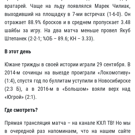
вратарей. Чаще на льду появлялся Марек Чилиак,
выходивший на площадку в 7-ми встречах (1-6-0). Он
отражает 88.9% бросков и в среднем пропускает 3.48
шайбы за игру. На два матча меньше провел Якуб
Штепанек (2-2-1; %ОБ – 89.6; КН – 3.33).
В этот день
Южане трижды в своей истории играли 29 сентября. В
2014-м сочинцы на выезде проиграли «Локомотиву»
(1:4), спустя год по буллитам уступили в Новосибирске
(2:3 Б), а в 2016-м в «Большом» взяли верх над
«Югрой» (2:1).
Где смотреть?
Прямая трансляция матча – на канале КХЛ ТВ! Но мы
в очередной раз напоминаем, что на нашем сайте