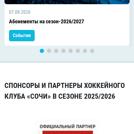
07.08.2026
Абонементы на сезон-2026/2027
События
СПОНСОРЫ И ПАРТНЕРЫ ХОККЕЙНОГО
КЛУБА «СОЧИ» В СЕЗОНЕ 2025/2026