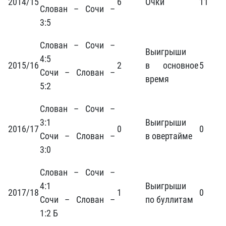
2014/15
6
Очки
11
Слован – Сочи –
3:5
Слован – Сочи –
Выигрыши
4:5
2015/16
2
в основное
5
Сочи – Слован –
время
5:2
Слован – Сочи –
3:1
Выигрыши
2016/17
0
0
Сочи – Слован –
в овертайме
3:0
Слован – Сочи –
4:1
Выигрыши
2017/18
1
0
Сочи – Слован –
по буллитам
1:2 Б