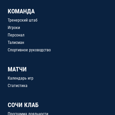
КОМАНДА
Тренерский штаб
Игроки
Персонал
Талисман
Спортивное руководство
МАТЧИ
Календарь игр
Статистика
СОЧИ КЛАБ
Программа лояльности