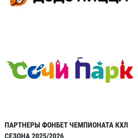
ПАРТНЕРЫ ФОНБЕТ ЧЕМПИОНАТА КХЛ
СЕЗОНА 2025/2026