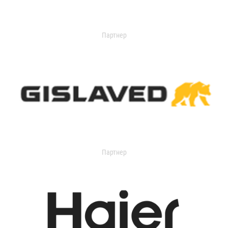
Партнер
Партнер