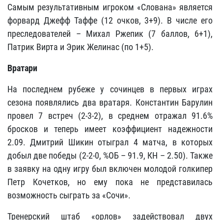
Самым результативным игроком «Слована» является
форвард Джефф Таффе (12 очков, 3+9). В числе его
преследователей – Михал Ржепик (7 баллов, 6+1),
Патрик Вирта и Эрик Желинас (по 1+5).
Вратари
На последнем рубеже у сочинцев в первых играх
сезона появлялись два вратаря. Константин Барулин
провел 7 встреч (2-3-2), в среднем отражал 91.6%
бросков и теперь имеет коэффициент надежности
2.09. Дмитрий Шикин отыграл 4 матча, в которых
добыл две победы (2-2-0, %ОБ – 91.9, КН – 2.50). Также
в заявку на одну игру был включен молодой голкипер
Петр Кочетков, но ему пока не представилась
возможность сыграть за «Сочи».
Тренерский штаб «орлов» задействовал двух