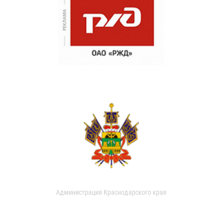
Администрация Краснодарского края