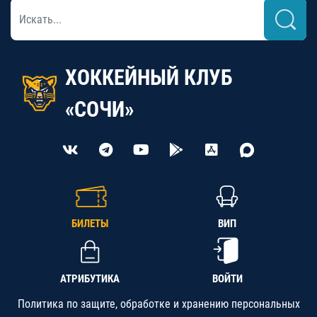
ХОККЕЙНЫЙ КЛУБ
«СОЧИ»
БИЛЕТЫ
ВИП
АТРИБУТИКА
ВОЙТИ
Политика по защите, обработке и хранению персональных