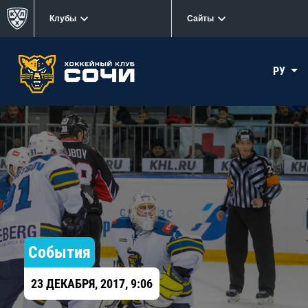
Клубы
Сайты
РУ
События
23 ДЕКАБРЯ, 2017, 9:06