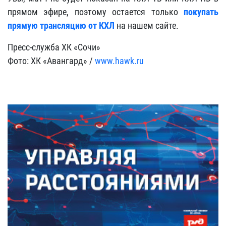
прямом эфире, поэтому остается только
покупать
прямую трансляцию от КХЛ
на нашем сайте.
Пресс-служба ХК «Сочи»
Фото: ХК «Авангард» /
www.hawk.ru