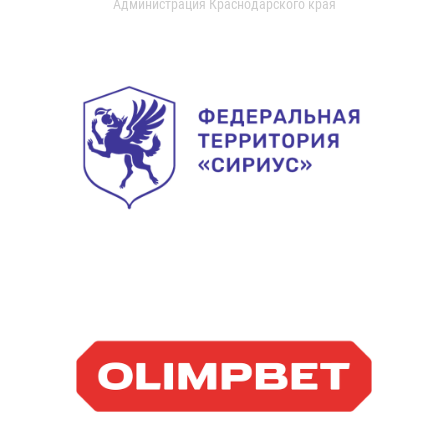
Администрация Краснодарского края