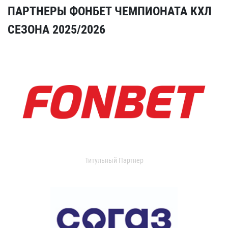
ПАРТНЕРЫ ФОНБЕТ ЧЕМПИОНАТА КХЛ
СЕЗОНА 2025/2026
Титульный Партнер