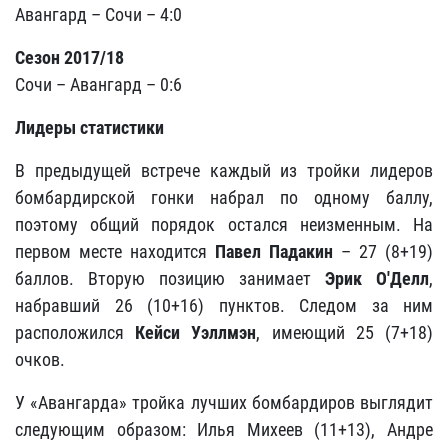
Авангард – Сочи – 4:0
Сезон 2017/18
Сочи – Авангард – 0:6
Лидеры статистики
В предыдущей встрече каждый из тройки лидеров
бомбардирской гонки набрал по одному баллу,
поэтому общий порядок остался неизменным. На
первом месте находится
Павел Падакин
– 27 (8+19)
баллов. Вторую позицию занимает
Эрик О'Делл
,
набравший 26 (10+16) пунктов. Следом за ним
расположился
Кейси Уэллмэн
, имеющий 25 (7+18)
очков.
У «Авангарда» тройка лучших бомбардиров выглядит
следующим образом: Илья Михеев (11+13), Андре