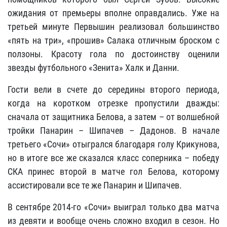
ожидания от премьеры вполне оправдались. Уже на
третьей минуте Первышин реализовал большинство
«пять на три», «прошив» Салака отличным броском с
ползоны. Красоту гола по достоинству оценили
звезды футбольного «Зенита» Халк и Данни.
Гости вели в счете до середины второго периода,
когда на коротком отрезке пропустили дважды:
сначала от защитника Белова, а затем – от волшебной
тройки Панарин – Шипачев – Дадонов. В начале
третьего «Сочи» отыгрался благодаря голу Крикунова,
но в итоге все же сказался класс соперника – победу
СКА принес второй в матче гол Белова, которому
ассистировали все те же Панарин и Шипачев.
В сентябре 2014-го «Сочи» выиграл только два матча
из девяти и вообще очень сложно входил в сезон. Но